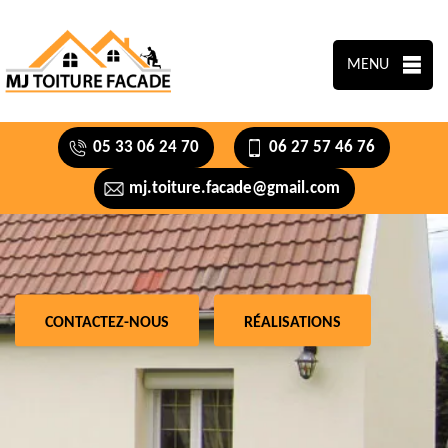
MENU
05 33 06 24 70
06 27 57 46 76
mj.toiture.facade@gmail.com
CONTACTEZ-NOUS
RÉALISATIONS