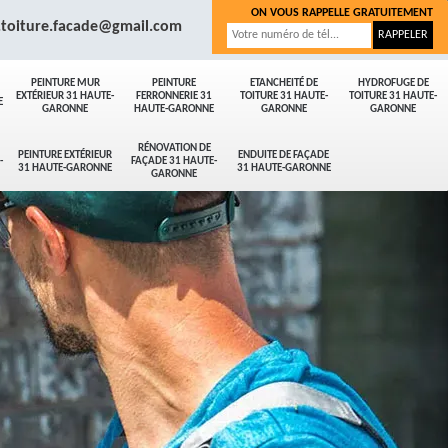
ON VOUS RAPPELLE GRATUITEMENT
.toiture.facade@gmail.com
PEINTURE MUR
PEINTURE
ETANCHEITÉ DE
HYDROFUGE DE
EXTÉRIEUR 31 HAUTE-
FERRONNERIE 31
TOITURE 31 HAUTE-
TOITURE 31 HAUTE-
E
GARONNE
HAUTE-GARONNE
GARONNE
GARONNE
RÉNOVATION DE
PEINTURE EXTÉRIEUR
ENDUITE DE FAÇADE
-
FAÇADE 31 HAUTE-
31 HAUTE-GARONNE
31 HAUTE-GARONNE
GARONNE