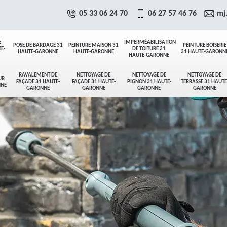
05 33 06 24 70
06 27 57 46 76
mj
E
IMPERMÉABILISATION
POSE DE BARDAGE 31
PEINTURE MAISON 31
PEINTURE BOISERIE
E-
DE TOITURE 31
HAUTE-GARONNE
HAUTE-GARONNE
31 HAUTE-GARONN
HAUTE-GARONNE
RAVALEMENT DE
NETTOYAGE DE
NETTOYAGE DE
NETTOYAGE DE
UR
FAÇADE 31 HAUTE-
FAÇADE 31 HAUTE-
PIGNON 31 HAUTE-
TERRASSE 31 HAUTE
NNE
GARONNE
GARONNE
GARONNE
GARONNE