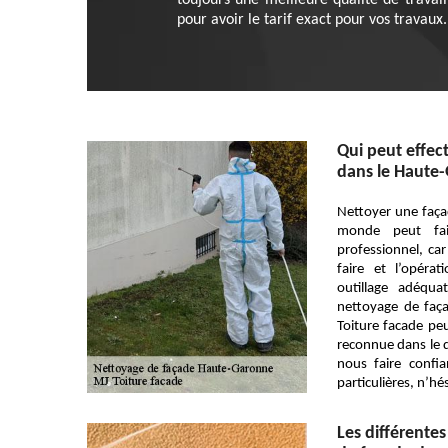
toujours une meilleure qualité de travai
pour avoir le tarif exact pour vos travaux.
Qui peut effec
dans le Haute-
Nettoyer une faça
monde peut fair
professionnel, ca
faire et l’opérat
outillage adéqu
nettoyage de faça
Toiture facade peu
reconnue dans le
nous faire confi
particulières, n’hé
Les différente