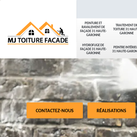
PEINTURE ET
TRAITEMENT D
RAVALEMENT DE
TOITURE 31 HAUT
FAÇADE 31 HAUTE-
GARONNE
GARONNE
HYDROFUGE DE
PEINTRE INTÉRIE
FAÇADE 31 HAUTE-
31 HAUTE-GARO
GARONNE
CONTACTEZ-NOUS
RÉALISATIONS