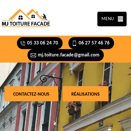
MENU
05 33 06 24 70
06 27 57 46 76
mj.toiture.facade@gmail.com
CONTACTEZ-NOUS
RÉALISATIONS