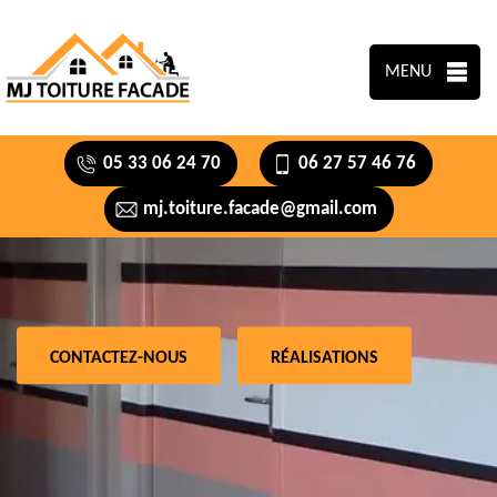
MENU
05 33 06 24 70
06 27 57 46 76
mj.toiture.facade@gmail.com
CONTACTEZ-NOUS
RÉALISATIONS