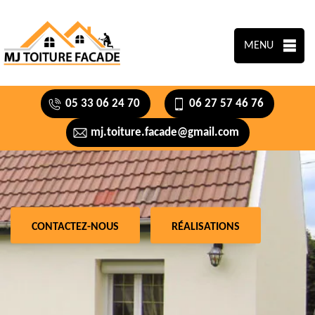
MENU
05 33 06 24 70
06 27 57 46 76
mj.toiture.facade@gmail.com
CONTACTEZ-NOUS
RÉALISATIONS