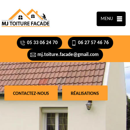
MENU
05 33 06 24 70
06 27 57 46 76
mj.toiture.facade@gmail.com
CONTACTEZ-NOUS
RÉALISATIONS