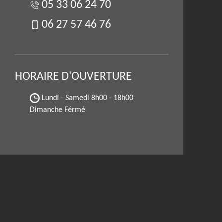
05 33 06 24 70
06 27 57 46 76
HORAIRE D'OUVERTURE
Lundi - Samedi
8h00 - 18h00
Dimanche Férmé