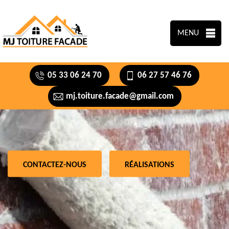
MENU
05 33 06 24 70
06 27 57 46 76
mj.toiture.facade@gmail.com
CONTACTEZ-NOUS
RÉALISATIONS