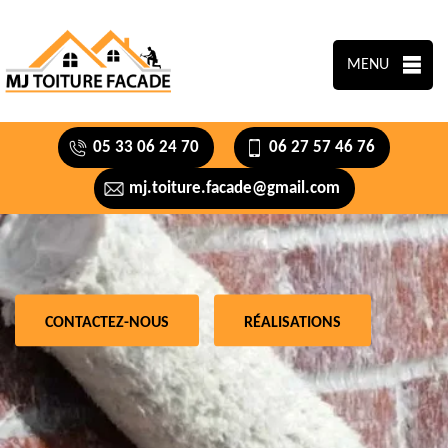
MENU
05 33 06 24 70
06 27 57 46 76
mj.toiture.facade@gmail.com
CONTACTEZ-NOUS
RÉALISATIONS