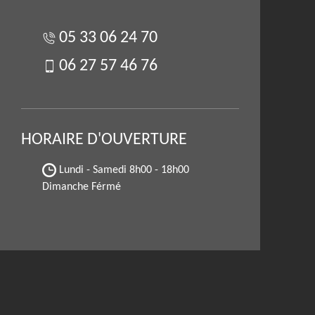
05 33 06 24 70
06 27 57 46 76
HORAIRE D'OUVERTURE
Lundi - Samedi
8h00 - 18h00
Dimanche Férmé