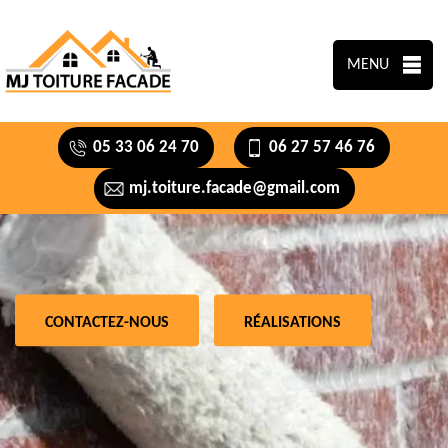
MENU
05 33 06 24 70
06 27 57 46 76
mj.toiture.facade@gmail.com
CONTACTEZ-NOUS
RÉALISATIONS