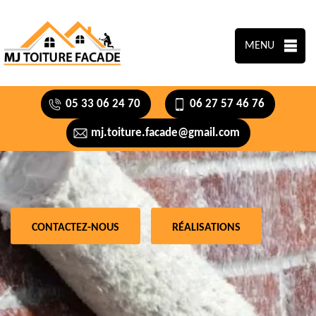
MENU
05 33 06 24 70
06 27 57 46 76
mj.toiture.facade@gmail.com
CONTACTEZ-NOUS
RÉALISATIONS