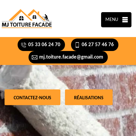
MENU
05 33 06 24 70
06 27 57 46 76
mj.toiture.facade@gmail.com
CONTACTEZ-NOUS
RÉALISATIONS