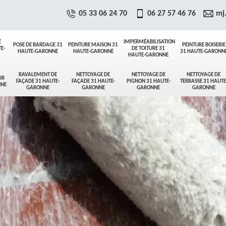
05 33 06 24 70
06 27 57 46 76
mj
E
IMPERMÉABILISATION
POSE DE BARDAGE 31
PEINTURE MAISON 31
PEINTURE BOISERIE
E-
DE TOITURE 31
HAUTE-GARONNE
HAUTE-GARONNE
31 HAUTE-GARONN
HAUTE-GARONNE
RAVALEMENT DE
NETTOYAGE DE
NETTOYAGE DE
NETTOYAGE DE
UR
FAÇADE 31 HAUTE-
FAÇADE 31 HAUTE-
PIGNON 31 HAUTE-
TERRASSE 31 HAUTE
NNE
GARONNE
GARONNE
GARONNE
GARONNE