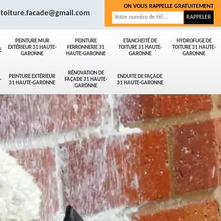
ON VOUS RAPPELLE GRATUITEMENT
.toiture.facade@gmail.com
PEINTURE MUR
PEINTURE
ETANCHEITÉ DE
HYDROFUGE DE
EXTÉRIEUR 31 HAUTE-
FERRONNERIE 31
TOITURE 31 HAUTE-
TOITURE 31 HAUTE-
E
GARONNE
HAUTE-GARONNE
GARONNE
GARONNE
RÉNOVATION DE
PEINTURE EXTÉRIEUR
ENDUITE DE FAÇADE
-
FAÇADE 31 HAUTE-
31 HAUTE-GARONNE
31 HAUTE-GARONNE
GARONNE