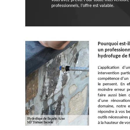
vous avez prévu. Pour toute intervention,
professionnels, l’offre est valable.
Pourquoi est-il
un professionn
hydrofuge de 
L’application d
intervention partic
compétence d’un 
le pensent. En eff
moindre erreur pe
faire aussi bien
d’une rénovation
domaine, notre e
répondre à vos be
outils nécessaires 
à la hauteur de vo