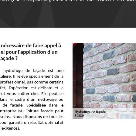
 nos agents se déplacent gratuitement chez vous à Azas et ses enviro
 nécessaire de faire appel à
el pour l'application d'un
façade ?
’un hydrofuge de façade est une
ulière. Il relève spécialement de la
professionnel, pas comme certains
et, l’opération est délicate et la
ut vous coûter cher. Elle peut se
 dans le cadre d’un nettoyage ou
 de façade. Spécialisée dans le
ntreprise MJ Toiture facade peut
soins. Nous disposons de tous les
pour garantir un résultat optimal et
s exigences.