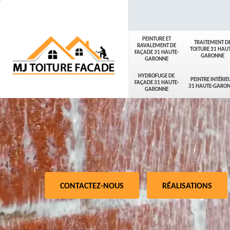
PEINTURE ET
TRAITEMENT D
RAVALEMENT DE
TOITURE 31 HAUT
FAÇADE 31 HAUTE-
GARONNE
GARONNE
HYDROFUGE DE
PEINTRE INTÉRIE
FAÇADE 31 HAUTE-
31 HAUTE-GARO
GARONNE
CONTACTEZ-NOUS
RÉALISATIONS