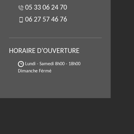
05 33 06 24 70
06 27 57 46 76
HORAIRE D'OUVERTURE
Lundi - Samedi
8h00 - 18h00
Dimanche Férmé