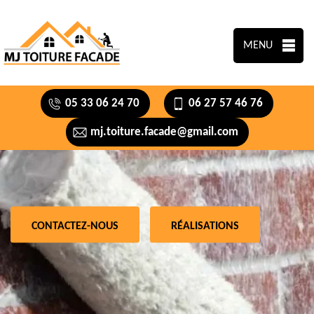
MENU
05 33 06 24 70
06 27 57 46 76
mj.toiture.facade@gmail.com
CONTACTEZ-NOUS
RÉALISATIONS