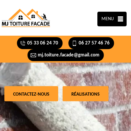
MENU
05 33 06 24 70
06 27 57 46 76
mj.toiture.facade@gmail.com
CONTACTEZ-NOUS
RÉALISATIONS