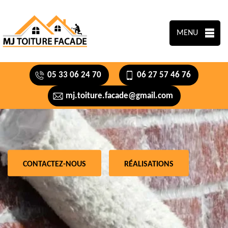
MENU
05 33 06 24 70
06 27 57 46 76
mj.toiture.facade@gmail.com
CONTACTEZ-NOUS
RÉALISATIONS