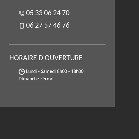
05 33 06 24 70
06 27 57 46 76
HORAIRE D'OUVERTURE
Lundi - Samedi
8h00 - 18h00
Dimanche Férmé