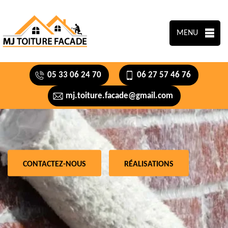
MENU
05 33 06 24 70
06 27 57 46 76
mj.toiture.facade@gmail.com
CONTACTEZ-NOUS
RÉALISATIONS