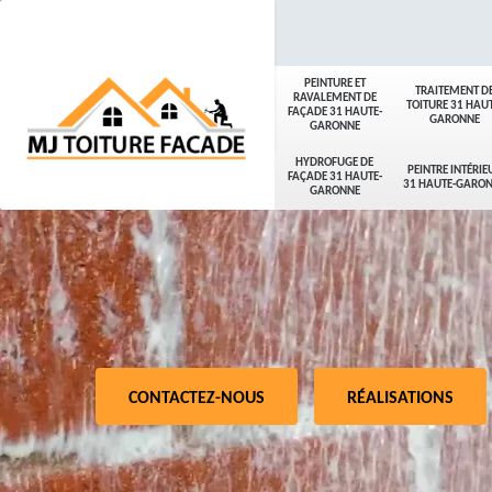
PEINTURE ET
TRAITEMENT D
RAVALEMENT DE
TOITURE 31 HAUT
FAÇADE 31 HAUTE-
GARONNE
GARONNE
HYDROFUGE DE
PEINTRE INTÉRIE
FAÇADE 31 HAUTE-
31 HAUTE-GARO
GARONNE
CONTACTEZ-NOUS
RÉALISATIONS