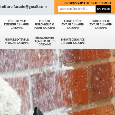
ON VOUS RAPPELLE GRATUITEMENT
.toiture.facade@gmail.com
PEINTURE MUR
PEINTURE
ETANCHEITÉ DE
HYDROFUGE DE
EXTÉRIEUR 31 HAUTE-
FERRONNERIE 31
TOITURE 31 HAUTE-
TOITURE 31 HAUTE-
E
GARONNE
HAUTE-GARONNE
GARONNE
GARONNE
RÉNOVATION DE
PEINTURE EXTÉRIEUR
ENDUITE DE FAÇADE
-
FAÇADE 31 HAUTE-
31 HAUTE-GARONNE
31 HAUTE-GARONNE
GARONNE