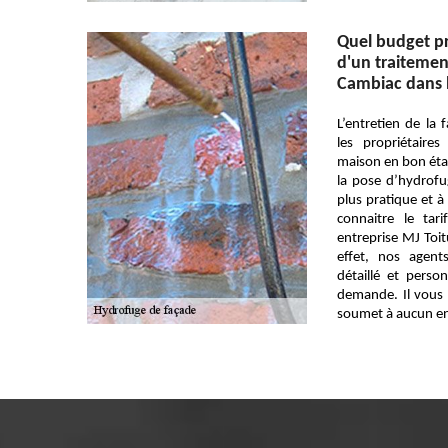
Quel budget pr
d'un traitemen
Cambiac dans 
L’entretien de la
les propriétaire
maison en bon état
la pose d’hydrofug
plus pratique et à
connaitre le tar
entreprise MJ Toit
effet, nos agent
détaillé et pers
demande. Il vous 
soumet à aucun e