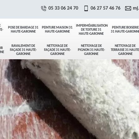
05 33 06 24 70
06 27 57 46 76
mj
E
IMPERMÉABILISATION
POSE DE BARDAGE 31
PEINTURE MAISON 31
PEINTURE BOISERIE
E-
DE TOITURE 31
HAUTE-GARONNE
HAUTE-GARONNE
31 HAUTE-GARONN
HAUTE-GARONNE
RAVALEMENT DE
NETTOYAGE DE
NETTOYAGE DE
NETTOYAGE DE
UR
FAÇADE 31 HAUTE-
FAÇADE 31 HAUTE-
PIGNON 31 HAUTE-
TERRASSE 31 HAUTE
NNE
GARONNE
GARONNE
GARONNE
GARONNE