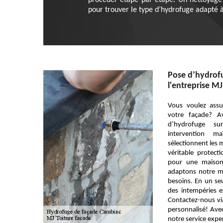
procéder étape par étape. Un nettoyage o
pour trouver le type d’hydrofuge adapté à
Pose d’hydrofu
l'entreprise MJ
Vous voulez assu
votre façade? A
d’hydrofuge s
intervention ma
sélectionnent les 
véritable protect
pour une maison
adaptons notre m
besoins. En un seu
des intempéries e
Contactez-nous via
personnalisé! Avec
notre service expe