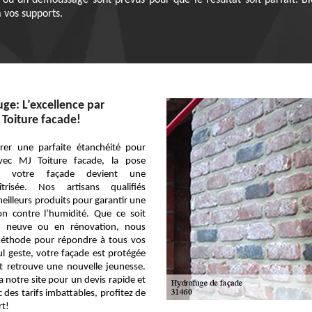
u un demoussage sont prévus pour que le résultat soit parfait. Bie
 vos supports.
ge: L’excellence par
 Toiture facade!
rer une parfaite étanchéité pour
vec MJ Toiture facade, la pose
ur votre façade devient une
îtrisée. Nos artisans qualifiés
meilleurs produits pour garantir une
ion contre l’humidité. Que ce soit
 neuve ou en rénovation, nous
éthode pour répondre à tous vos
l geste, votre façade est protégée
t retrouve une nouvelle jeunesse.
 notre site pour un devis rapide et
 des tarifs imbattables, profitez de
rt!