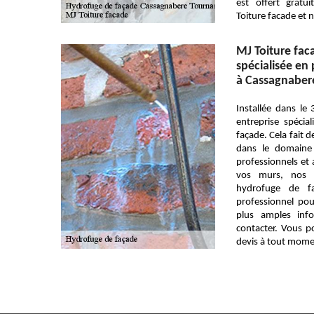
est offert gratu
Toiture facade et 
MJ Toiture fac
spécialisée en
à Cassagnabere
Installée dans le
entreprise spécia
façade. Cela fait 
dans le domaine 
professionnels et a
vos murs, nos f
hydrofuge de fa
professionnel po
plus amples inf
contacter. Vous 
devis à tout mome