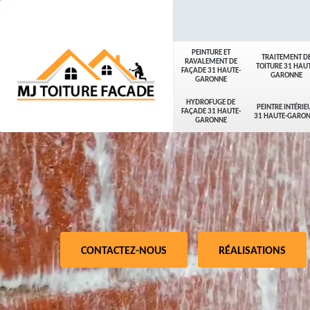
PEINTURE ET
TRAITEMENT D
RAVALEMENT DE
TOITURE 31 HAUT
FAÇADE 31 HAUTE-
GARONNE
GARONNE
HYDROFUGE DE
PEINTRE INTÉRIE
FAÇADE 31 HAUTE-
31 HAUTE-GARO
GARONNE
CONTACTEZ-NOUS
RÉALISATIONS