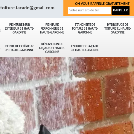
ON VOUS RAPPELLE GRATUITEMENT
.toiture.facade@gmail.com
PEINTURE MUR
PEINTURE
ETANCHEITÉ DE
HYDROFUGE DE
EXTÉRIEUR 31 HAUTE-
FERRONNERIE 31
TOITURE 31 HAUTE-
TOITURE 31 HAUTE-
E
GARONNE
HAUTE-GARONNE
GARONNE
GARONNE
RÉNOVATION DE
PEINTURE EXTÉRIEUR
ENDUITE DE FAÇADE
-
FAÇADE 31 HAUTE-
31 HAUTE-GARONNE
31 HAUTE-GARONNE
GARONNE