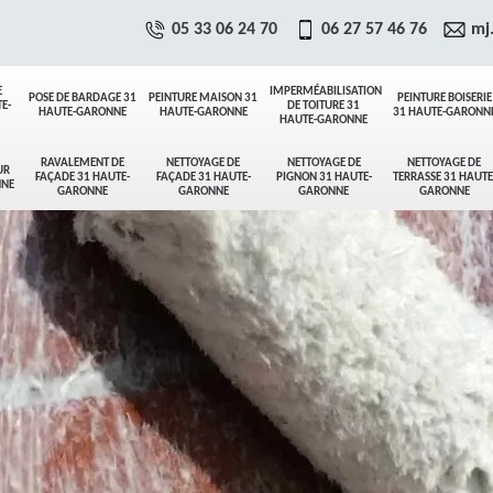
05 33 06 24 70
06 27 57 46 76
mj
E
IMPERMÉABILISATION
POSE DE BARDAGE 31
PEINTURE MAISON 31
PEINTURE BOISERIE
E-
DE TOITURE 31
HAUTE-GARONNE
HAUTE-GARONNE
31 HAUTE-GARONN
HAUTE-GARONNE
RAVALEMENT DE
NETTOYAGE DE
NETTOYAGE DE
NETTOYAGE DE
UR
FAÇADE 31 HAUTE-
FAÇADE 31 HAUTE-
PIGNON 31 HAUTE-
TERRASSE 31 HAUTE
NNE
GARONNE
GARONNE
GARONNE
GARONNE