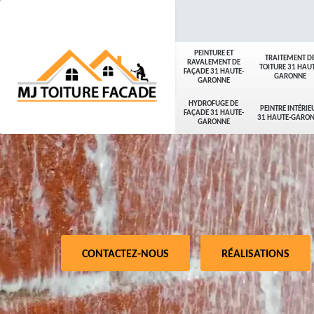
PEINTURE ET
TRAITEMENT D
RAVALEMENT DE
TOITURE 31 HAUT
FAÇADE 31 HAUTE-
GARONNE
GARONNE
HYDROFUGE DE
PEINTRE INTÉRIE
FAÇADE 31 HAUTE-
31 HAUTE-GARO
GARONNE
CONTACTEZ-NOUS
RÉALISATIONS