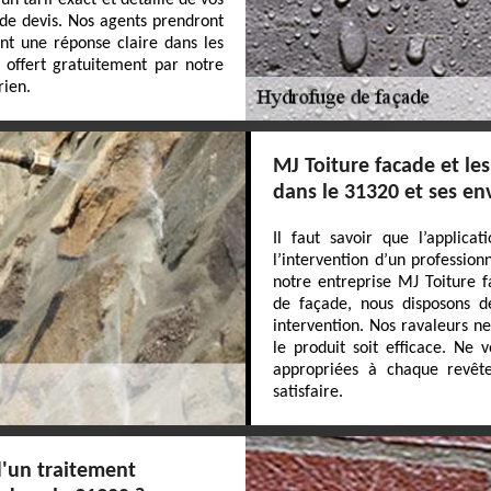
un tarif exact et détaillé de vos
 de devis. Nos agents prendront
nt une réponse claire dans les
t offert gratuitement par notre
rien.
MJ Toiture facade et le
dans le 31320 et ses en
Il faut savoir que l’applica
l’intervention d’un professio
notre entreprise MJ Toiture f
de façade, nous disposons d
intervention. Nos ravaleurs n
le produit soit efficace. Ne v
appropriées à chaque revête
satisfaire.
d'un traitement