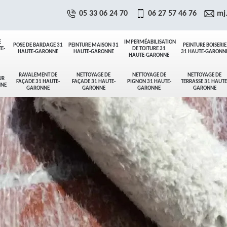
05 33 06 24 70
06 27 57 46 76
mj
E
IMPERMÉABILISATION
POSE DE BARDAGE 31
PEINTURE MAISON 31
PEINTURE BOISERIE
E-
DE TOITURE 31
HAUTE-GARONNE
HAUTE-GARONNE
31 HAUTE-GARONN
HAUTE-GARONNE
RAVALEMENT DE
NETTOYAGE DE
NETTOYAGE DE
NETTOYAGE DE
UR
FAÇADE 31 HAUTE-
FAÇADE 31 HAUTE-
PIGNON 31 HAUTE-
TERRASSE 31 HAUTE
NNE
GARONNE
GARONNE
GARONNE
GARONNE