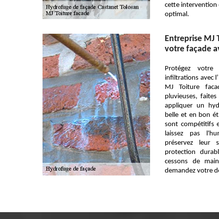
cette intervention
optimal.
Entreprise MJ 
votre façade a
Protégez votre
infiltrations avec
MJ Toiture faca
pluvieuses, faite
appliquer un hyd
belle et en bon é
sont compétitifs 
laissez pas l'
préservez leur 
protection durab
cessons de maint
demandez votre de