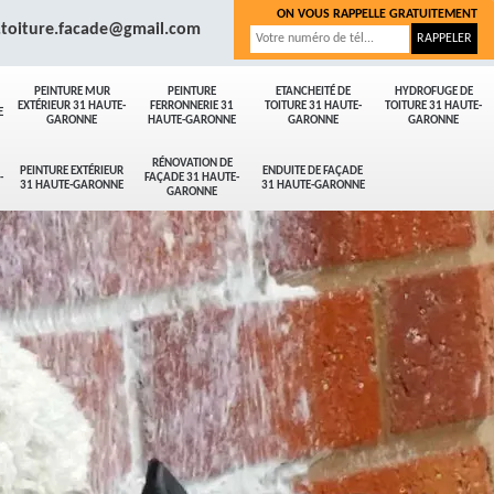
ON VOUS RAPPELLE GRATUITEMENT
.toiture.facade@gmail.com
PEINTURE MUR
PEINTURE
ETANCHEITÉ DE
HYDROFUGE DE
EXTÉRIEUR 31 HAUTE-
FERRONNERIE 31
TOITURE 31 HAUTE-
TOITURE 31 HAUTE-
E
GARONNE
HAUTE-GARONNE
GARONNE
GARONNE
RÉNOVATION DE
PEINTURE EXTÉRIEUR
ENDUITE DE FAÇADE
-
FAÇADE 31 HAUTE-
31 HAUTE-GARONNE
31 HAUTE-GARONNE
GARONNE