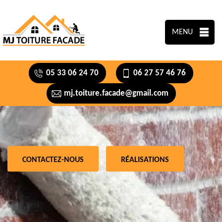
MENU
05 33 06 24 70
06 27 57 46 76
mj.toiture.facade@gmail.com
CONTACTEZ-NOUS
RÉALISATIONS