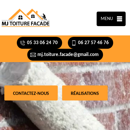
MENU
05 33 06 24 70
06 27 57 46 76
mj.toiture.facade@gmail.com
CONTACTEZ-NOUS
RÉALISATIONS