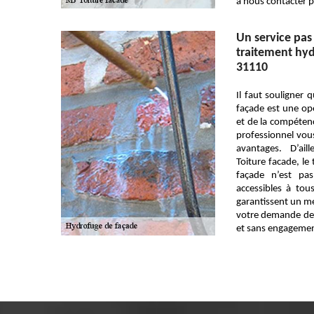
à nous contacter p
Un service pas
traitement hyd
31110
Il faut souligner 
façade est une opé
et de la compétenc
professionnel vous
avantages. D’ail
Toiture facade, le
façade n’est pa
accessibles à tou
garantissent un m
votre demande de 
et sans engagemen