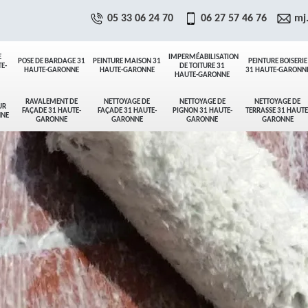
05 33 06 24 70
06 27 57 46 76
mj
E
IMPERMÉABILISATION
POSE DE BARDAGE 31
PEINTURE MAISON 31
PEINTURE BOISERIE
E-
DE TOITURE 31
HAUTE-GARONNE
HAUTE-GARONNE
31 HAUTE-GARONN
HAUTE-GARONNE
RAVALEMENT DE
NETTOYAGE DE
NETTOYAGE DE
NETTOYAGE DE
UR
FAÇADE 31 HAUTE-
FAÇADE 31 HAUTE-
PIGNON 31 HAUTE-
TERRASSE 31 HAUTE
NNE
GARONNE
GARONNE
GARONNE
GARONNE