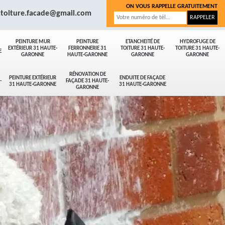
ON VOUS RAPPELLE GRATUITEMENT
.toiture.facade@gmail.com
PEINTURE MUR
PEINTURE
ETANCHEITÉ DE
HYDROFUGE DE
EXTÉRIEUR 31 HAUTE-
FERRONNERIE 31
TOITURE 31 HAUTE-
TOITURE 31 HAUTE-
E
GARONNE
HAUTE-GARONNE
GARONNE
GARONNE
RÉNOVATION DE
PEINTURE EXTÉRIEUR
ENDUITE DE FAÇADE
-
FAÇADE 31 HAUTE-
31 HAUTE-GARONNE
31 HAUTE-GARONNE
GARONNE