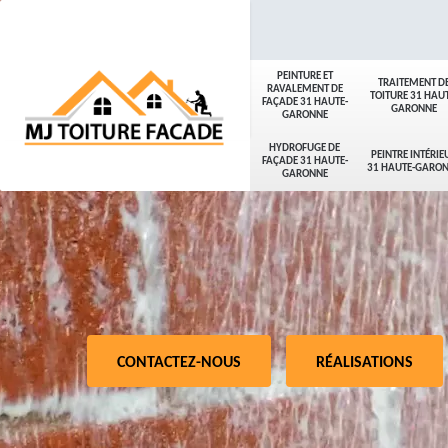
PEINTURE ET
TRAITEMENT D
RAVALEMENT DE
TOITURE 31 HAUT
FAÇADE 31 HAUTE-
GARONNE
GARONNE
HYDROFUGE DE
PEINTRE INTÉRIE
FAÇADE 31 HAUTE-
31 HAUTE-GARO
GARONNE
CONTACTEZ-NOUS
RÉALISATIONS