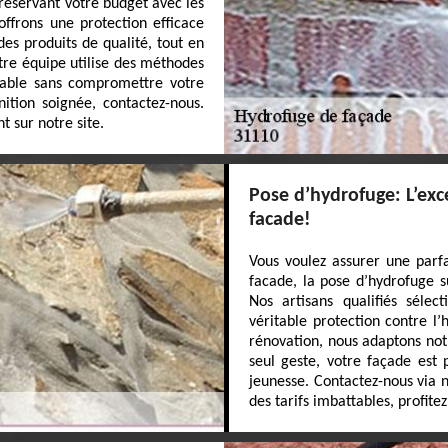
réservant votre budget avec les
ffrons une protection efficace
 des produits de qualité, tout en
tre équipe utilise des méthodes
ccable sans compromettre votre
nition soignée, contactez-nous.
t sur notre site.
Pose d’hydrofuge: L’exc
facade!
Vous voulez assurer une parf
facade, la pose d’hydrofuge s
Nos artisans qualifiés sélec
véritable protection contre l
rénovation, nous adaptons not
seul geste, votre façade est
jeunesse. Contactez-nous via n
des tarifs imbattables, profite