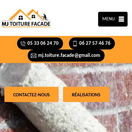
MENU
05 33 06 24 70
06 27 57 46 76
mj.toiture.facade@gmail.com
CONTACTEZ-NOUS
RÉALISATIONS