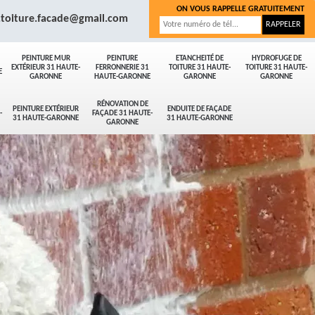
ON VOUS RAPPELLE GRATUITEMENT
.toiture.facade@gmail.com
PEINTURE MUR
PEINTURE
ETANCHEITÉ DE
HYDROFUGE DE
EXTÉRIEUR 31 HAUTE-
FERRONNERIE 31
TOITURE 31 HAUTE-
TOITURE 31 HAUTE-
E
GARONNE
HAUTE-GARONNE
GARONNE
GARONNE
RÉNOVATION DE
PEINTURE EXTÉRIEUR
ENDUITE DE FAÇADE
-
FAÇADE 31 HAUTE-
31 HAUTE-GARONNE
31 HAUTE-GARONNE
GARONNE