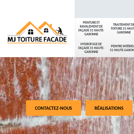
PEINTURE ET
TRAITEMENT D
RAVALEMENT DE
TOITURE 31 HAUT
FAÇADE 31 HAUTE-
GARONNE
GARONNE
HYDROFUGE DE
PEINTRE INTÉRIE
FAÇADE 31 HAUTE-
31 HAUTE-GARO
GARONNE
CONTACTEZ-NOUS
RÉALISATIONS