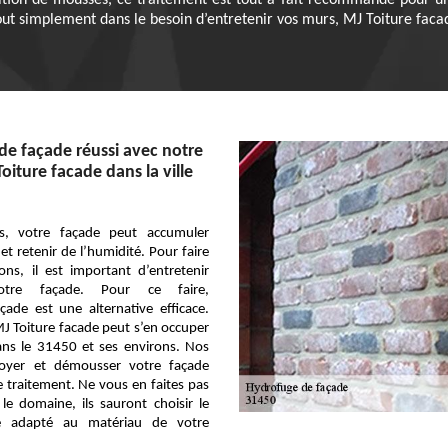
ition de mousses, ce traitement est tout à fait recommandé pour un
out simplement dans le besoin d’entretenir vos murs, MJ Toiture facad
e façade réussi avec notre
oiture facade dans la ville
s, votre façade peut accumuler
et retenir de l’humidité. Pour faire
ons, il est important d’entretenir
votre façade. Pour ce faire,
çade est une alternative efficace.
J Toiture facade peut s’en occuper
ans le 31450 et ses environs. Nos
toyer et démousser votre façade
le traitement. Ne vous en faites pas
e domaine, ils sauront choisir le
e adapté au matériau de votre