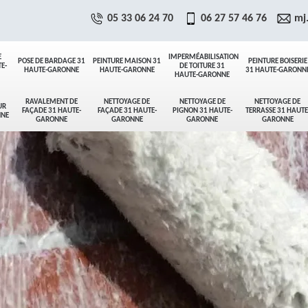
05 33 06 24 70
06 27 57 46 76
mj
E
IMPERMÉABILISATION
POSE DE BARDAGE 31
PEINTURE MAISON 31
PEINTURE BOISERIE
E-
DE TOITURE 31
HAUTE-GARONNE
HAUTE-GARONNE
31 HAUTE-GARONN
HAUTE-GARONNE
RAVALEMENT DE
NETTOYAGE DE
NETTOYAGE DE
NETTOYAGE DE
UR
FAÇADE 31 HAUTE-
FAÇADE 31 HAUTE-
PIGNON 31 HAUTE-
TERRASSE 31 HAUTE
NNE
GARONNE
GARONNE
GARONNE
GARONNE