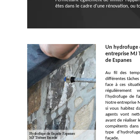
Permettant également de limiter l’appar
êtes dans le cadre d’une rénovation, ou t
Un hydrofuge d
entreprise MJ T
de Espanes
Au fil des temp
différentes tâches 
face à ces situati
régulièrement 
l’hydrofuge de fa
Notre entreprise M
si vous habitez d
agents vont net
avant de réaliser 
compétents dans l
type d’hydrofug
façade.