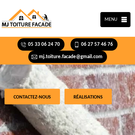
MENU
05 33 06 24 70
06 27 57 46 76
mj.toiture.facade@gmail.com
CONTACTEZ-NOUS
RÉALISATIONS