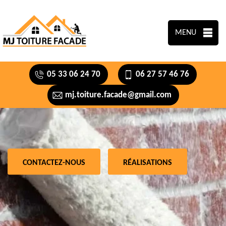
MENU
05 33 06 24 70
06 27 57 46 76
mj.toiture.facade@gmail.com
CONTACTEZ-NOUS
RÉALISATIONS