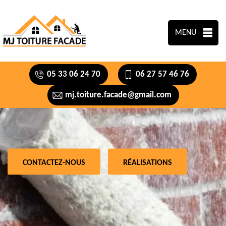
MENU
05 33 06 24 70
06 27 57 46 76
mj.toiture.facade@gmail.com
CONTACTEZ-NOUS
RÉALISATIONS