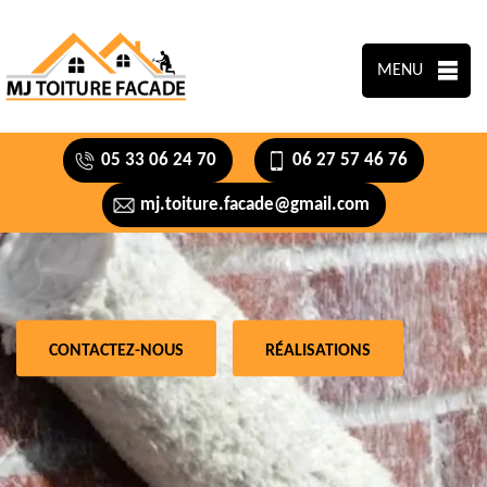
MENU
05 33 06 24 70
06 27 57 46 76
mj.toiture.facade@gmail.com
CONTACTEZ-NOUS
RÉALISATIONS