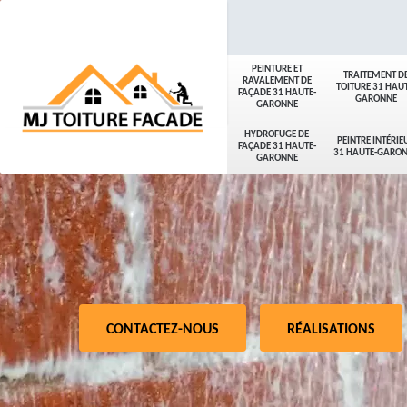
PEINTURE ET
TRAITEMENT D
RAVALEMENT DE
TOITURE 31 HAUT
FAÇADE 31 HAUTE-
GARONNE
GARONNE
HYDROFUGE DE
PEINTRE INTÉRIE
FAÇADE 31 HAUTE-
31 HAUTE-GARO
GARONNE
CONTACTEZ-NOUS
RÉALISATIONS