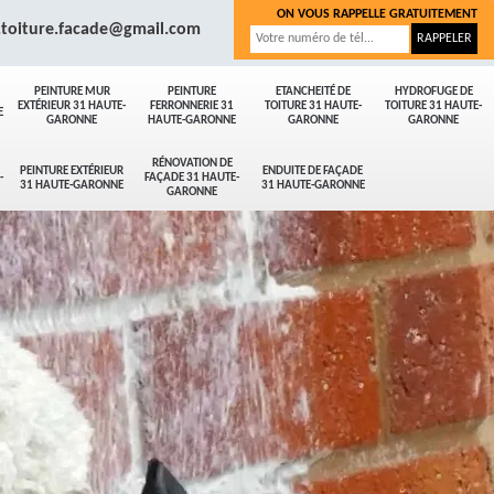
ON VOUS RAPPELLE GRATUITEMENT
.toiture.facade@gmail.com
PEINTURE MUR
PEINTURE
ETANCHEITÉ DE
HYDROFUGE DE
EXTÉRIEUR 31 HAUTE-
FERRONNERIE 31
TOITURE 31 HAUTE-
TOITURE 31 HAUTE-
E
GARONNE
HAUTE-GARONNE
GARONNE
GARONNE
RÉNOVATION DE
PEINTURE EXTÉRIEUR
ENDUITE DE FAÇADE
-
FAÇADE 31 HAUTE-
31 HAUTE-GARONNE
31 HAUTE-GARONNE
GARONNE