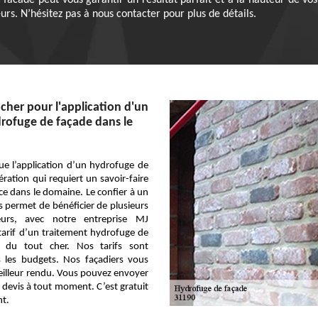
 facade peut vous garantir un résultat parfait et à la hauteur de vos 
eurs. N’hésitez pas à nous contacter pour plus de détails.
 cher pour l'application d'un
rofuge de façade dans le
que l’application d’un hydrofuge de
ration qui requiert un savoir-faire
e dans le domaine. Le confier à un
 permet de bénéficier de plusieurs
leurs, avec notre entreprise MJ
 tarif d’un traitement hydrofuge de
s du tout cher. Nos tarifs sont
s les budgets. Nos façadiers vous
eilleur rendu. Vous pouvez envoyer
devis à tout moment. C’est gratuit
t.