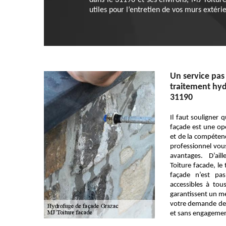
dans le 31190 et ses environs, MJ Toiture
utiles pour l’entretien de vos murs extéri
Un service pas
traitement hyd
31190
Il faut souligner 
façade est une opé
et de la compétenc
professionnel vous
avantages. D’ail
Toiture facade, le
façade n’est pa
accessibles à tou
garantissent un m
votre demande de 
et sans engagemen