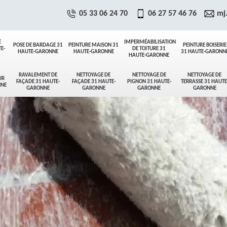
05 33 06 24 70
06 27 57 46 76
mj
E
IMPERMÉABILISATION
POSE DE BARDAGE 31
PEINTURE MAISON 31
PEINTURE BOISERIE
E-
DE TOITURE 31
HAUTE-GARONNE
HAUTE-GARONNE
31 HAUTE-GARONN
HAUTE-GARONNE
RAVALEMENT DE
NETTOYAGE DE
NETTOYAGE DE
NETTOYAGE DE
UR
FAÇADE 31 HAUTE-
FAÇADE 31 HAUTE-
PIGNON 31 HAUTE-
TERRASSE 31 HAUTE
NNE
GARONNE
GARONNE
GARONNE
GARONNE