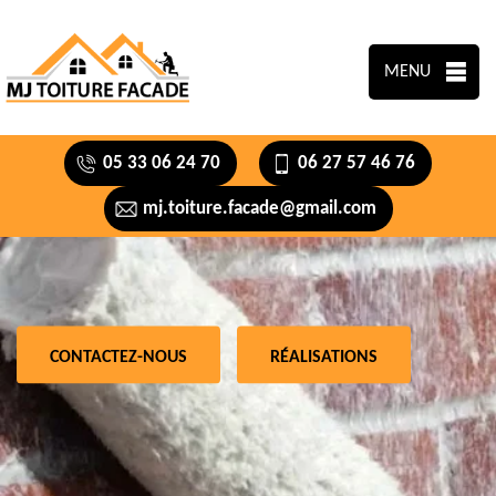
MENU
05 33 06 24 70
06 27 57 46 76
mj.toiture.facade@gmail.com
CONTACTEZ-NOUS
RÉALISATIONS