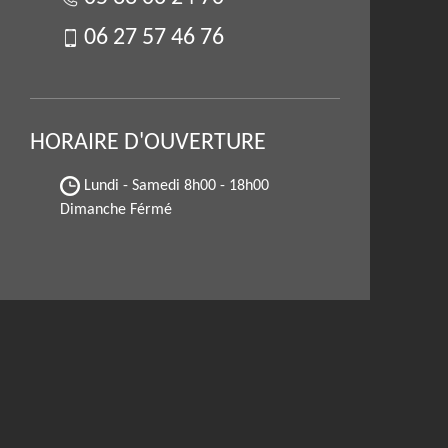
06 27 57 46 76
HORAIRE D'OUVERTURE
Lundi - Samedi
8h00 - 18h00
Dimanche Férmé