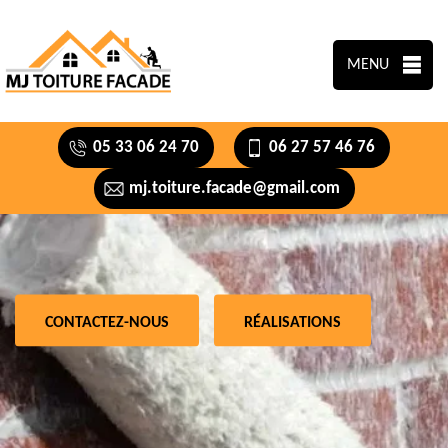
MENU
05 33 06 24 70
06 27 57 46 76
mj.toiture.facade@gmail.com
CONTACTEZ-NOUS
RÉALISATIONS