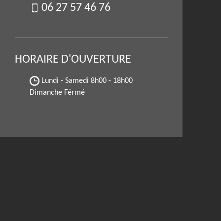
06 27 57 46 76
HORAIRE D'OUVERTURE
Lundi - Samedi
8h00 - 18h00
Dimanche Férmé