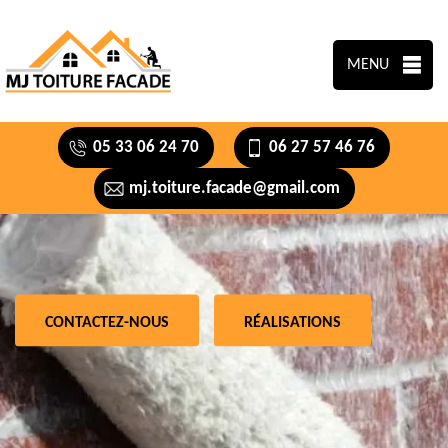
MENU
05 33 06 24 70
06 27 57 46 76
mj.toiture.facade@gmail.com
CONTACTEZ-NOUS
RÉALISATIONS