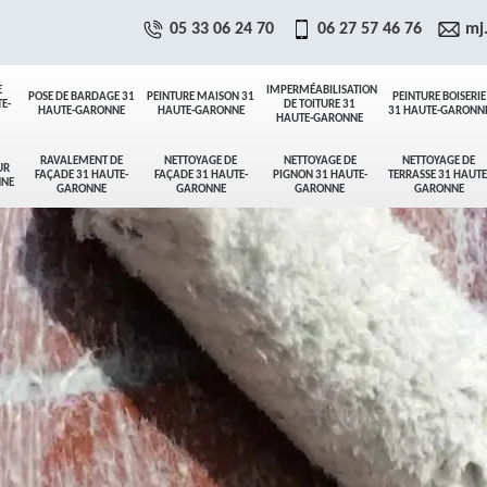
05 33 06 24 70
06 27 57 46 76
mj
E
IMPERMÉABILISATION
POSE DE BARDAGE 31
PEINTURE MAISON 31
PEINTURE BOISERIE
E-
DE TOITURE 31
HAUTE-GARONNE
HAUTE-GARONNE
31 HAUTE-GARONN
HAUTE-GARONNE
RAVALEMENT DE
NETTOYAGE DE
NETTOYAGE DE
NETTOYAGE DE
UR
FAÇADE 31 HAUTE-
FAÇADE 31 HAUTE-
PIGNON 31 HAUTE-
TERRASSE 31 HAUTE
NNE
GARONNE
GARONNE
GARONNE
GARONNE