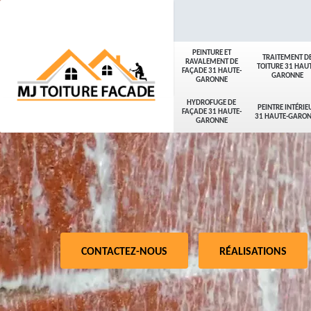
PEINTURE ET
TRAITEMENT D
RAVALEMENT DE
TOITURE 31 HAUT
FAÇADE 31 HAUTE-
GARONNE
GARONNE
HYDROFUGE DE
PEINTRE INTÉRIE
FAÇADE 31 HAUTE-
31 HAUTE-GARO
GARONNE
CONTACTEZ-NOUS
RÉALISATIONS