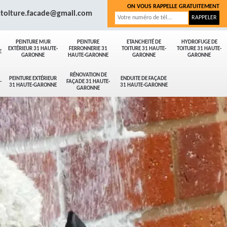
ON VOUS RAPPELLE GRATUITEMENT
.toiture.facade@gmail.com
PEINTURE MUR
PEINTURE
ETANCHEITÉ DE
HYDROFUGE DE
EXTÉRIEUR 31 HAUTE-
FERRONNERIE 31
TOITURE 31 HAUTE-
TOITURE 31 HAUTE-
E
GARONNE
HAUTE-GARONNE
GARONNE
GARONNE
RÉNOVATION DE
PEINTURE EXTÉRIEUR
ENDUITE DE FAÇADE
-
FAÇADE 31 HAUTE-
31 HAUTE-GARONNE
31 HAUTE-GARONNE
GARONNE