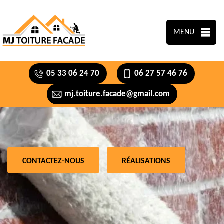
MENU
05 33 06 24 70
06 27 57 46 76
mj.toiture.facade@gmail.com
CONTACTEZ-NOUS
RÉALISATIONS