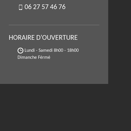
06 27 57 46 76
HORAIRE D'OUVERTURE
Lundi - Samedi
8h00 - 18h00
Dimanche Férmé