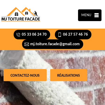
MENU
05 33 06 24 70
06 27 57 46 76
mj.toiture.facade@gmail.com
CONTACTEZ-NOUS
RÉALISATIONS