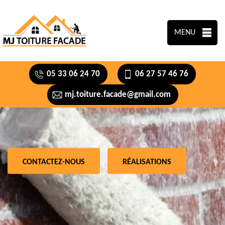
MENU
05 33 06 24 70
06 27 57 46 76
mj.toiture.facade@gmail.com
CONTACTEZ-NOUS
RÉALISATIONS