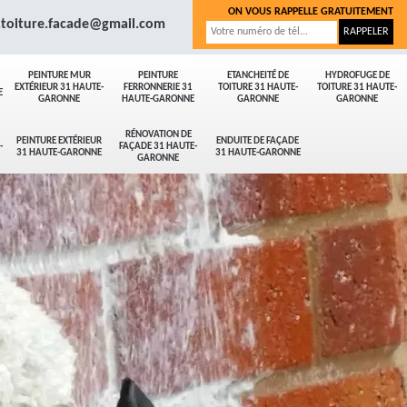
ON VOUS RAPPELLE GRATUITEMENT
.toiture.facade@gmail.com
PEINTURE MUR
PEINTURE
ETANCHEITÉ DE
HYDROFUGE DE
EXTÉRIEUR 31 HAUTE-
FERRONNERIE 31
TOITURE 31 HAUTE-
TOITURE 31 HAUTE-
E
GARONNE
HAUTE-GARONNE
GARONNE
GARONNE
RÉNOVATION DE
PEINTURE EXTÉRIEUR
ENDUITE DE FAÇADE
-
FAÇADE 31 HAUTE-
31 HAUTE-GARONNE
31 HAUTE-GARONNE
GARONNE