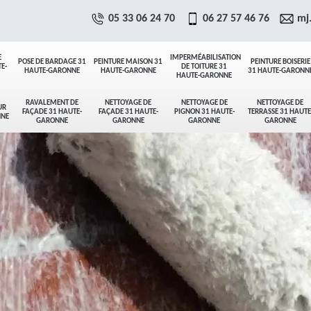
05 33 06 24 70
06 27 57 46 76
mj
E
IMPERMÉABILISATION
POSE DE BARDAGE 31
PEINTURE MAISON 31
PEINTURE BOISERIE
E-
DE TOITURE 31
HAUTE-GARONNE
HAUTE-GARONNE
31 HAUTE-GARONN
HAUTE-GARONNE
RAVALEMENT DE
NETTOYAGE DE
NETTOYAGE DE
NETTOYAGE DE
UR
FAÇADE 31 HAUTE-
FAÇADE 31 HAUTE-
PIGNON 31 HAUTE-
TERRASSE 31 HAUTE
NNE
GARONNE
GARONNE
GARONNE
GARONNE