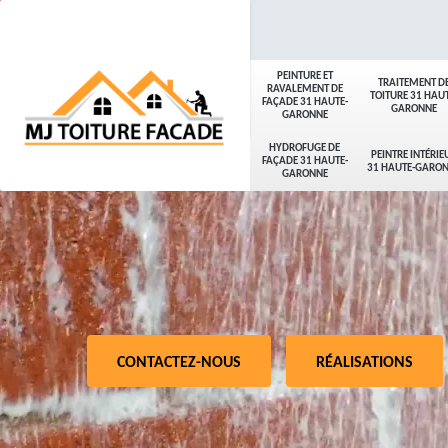
PEINTURE ET
TRAITEMENT D
RAVALEMENT DE
TOITURE 31 HAUT
FAÇADE 31 HAUTE-
GARONNE
GARONNE
HYDROFUGE DE
PEINTRE INTÉRIE
FAÇADE 31 HAUTE-
31 HAUTE-GARO
GARONNE
CONTACTEZ-NOUS
RÉALISATIONS