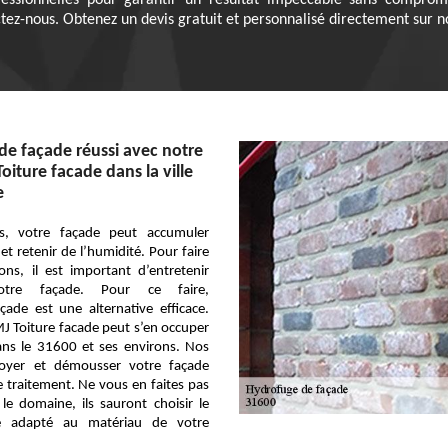
essionnelles pour garantir un résultat impeccable sans compromet
ctez-nous. Obtenez un devis gratuit et personnalisé directement sur no
e façade réussi avec notre
oiture facade dans la ville
e
s, votre façade peut accumuler
et retenir de l’humidité. Pour faire
ons, il est important d’entretenir
votre façade. Pour ce faire,
çade est une alternative efficace.
J Toiture facade peut s’en occuper
ans le 31600 et ses environs. Nos
toyer et démousser votre façade
le traitement. Ne vous en faites pas
e domaine, ils sauront choisir le
e adapté au matériau de votre