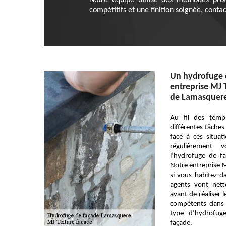
Notre équipe utilise des méthodes prof
compétitifs et une finition soignée, conta
Un hydrofuge d
entreprise MJ T
de Lamasquer
Au fil des temp
différentes tâches 
face à ces situati
régulièrement 
l’hydrofuge de fa
Notre entreprise M
si vous habitez d
agents vont net
avant de réaliser 
compétents dans l
type d’hydrofug
façade.