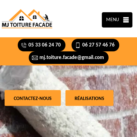
MENU
05 33 06 24 70
06 27 57 46 76
mj.toiture.facade@gmail.com
CONTACTEZ-NOUS
RÉALISATIONS