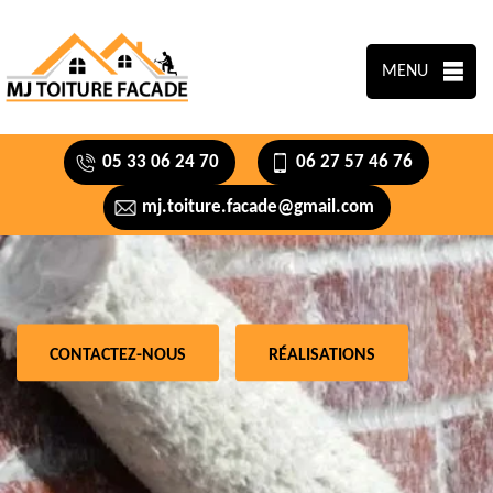
MENU
05 33 06 24 70
06 27 57 46 76
mj.toiture.facade@gmail.com
CONTACTEZ-NOUS
RÉALISATIONS