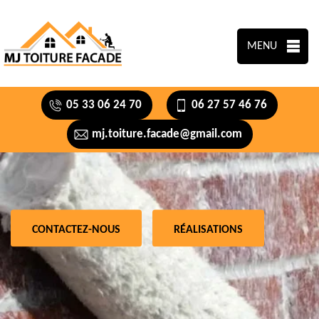
MENU
05 33 06 24 70
06 27 57 46 76
mj.toiture.facade@gmail.com
CONTACTEZ-NOUS
RÉALISATIONS