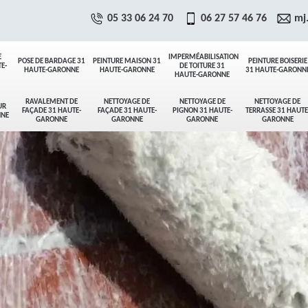
05 33 06 24 70
06 27 57 46 76
mj
E
IMPERMÉABILISATION
POSE DE BARDAGE 31
PEINTURE MAISON 31
PEINTURE BOISERIE
E-
DE TOITURE 31
HAUTE-GARONNE
HAUTE-GARONNE
31 HAUTE-GARONN
HAUTE-GARONNE
RAVALEMENT DE
NETTOYAGE DE
NETTOYAGE DE
NETTOYAGE DE
UR
FAÇADE 31 HAUTE-
FAÇADE 31 HAUTE-
PIGNON 31 HAUTE-
TERRASSE 31 HAUTE
NNE
GARONNE
GARONNE
GARONNE
GARONNE