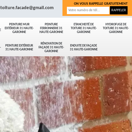
ON VOUS RAPPELLE GRATUITEMENT
.toiture.facade@gmail.com
PEINTURE MUR
PEINTURE
ETANCHEITÉ DE
HYDROFUGE DE
EXTÉRIEUR 31 HAUTE-
FERRONNERIE 31
TOITURE 31 HAUTE-
TOITURE 31 HAUTE-
E
GARONNE
HAUTE-GARONNE
GARONNE
GARONNE
RÉNOVATION DE
PEINTURE EXTÉRIEUR
ENDUITE DE FAÇADE
-
FAÇADE 31 HAUTE-
31 HAUTE-GARONNE
31 HAUTE-GARONNE
GARONNE