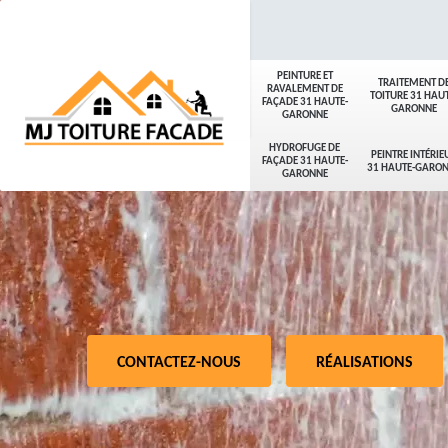
PEINTURE ET
TRAITEMENT D
RAVALEMENT DE
TOITURE 31 HAUT
FAÇADE 31 HAUTE-
GARONNE
GARONNE
HYDROFUGE DE
PEINTRE INTÉRIE
FAÇADE 31 HAUTE-
31 HAUTE-GARO
GARONNE
CONTACTEZ-NOUS
RÉALISATIONS