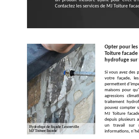
un produit incolore ayant pour effet d’
Contactez les services de MJ Toiture faca
Opter pour les 
Toiture facade
hydrofuge sur 
Si vous avez des 
votre façade, le
permettent d’imper
maisons pour qu’i
agressions clima
traitement hydro
pouvez compter su
MJ Toiture facad
depuis plusieurs 
un travail sur
informations, n’hé