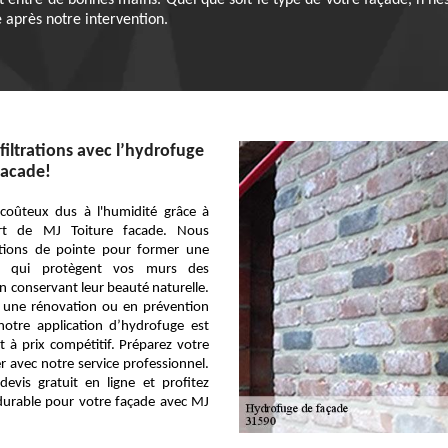
t entre de bonnes mains. Quel que soit le type de votre façade, n’hé
e après notre intervention.
filtrations avec l’hydrofuge
facade!
 coûteux dus à l'humidité grâce à
ert de MJ Toiture facade. Nous
lutions de pointe pour former une
ble, qui protègent vos murs des
n conservant leur beauté naturelle.
s une rénovation ou en prévention
notre application d’hydrofuge est
et à prix compétitif. Préparez votre
r avec notre service professionnel.
evis gratuit en ligne et profitez
durable pour votre façade avec MJ