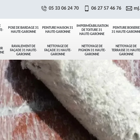
05 33 06 24 70
06 27 57 46 76
mj
E
IMPERMÉABILISATION
POSE DE BARDAGE 31
PEINTURE MAISON 31
PEINTURE BOISERIE
E-
DE TOITURE 31
HAUTE-GARONNE
HAUTE-GARONNE
31 HAUTE-GARONN
HAUTE-GARONNE
RAVALEMENT DE
NETTOYAGE DE
NETTOYAGE DE
NETTOYAGE DE
UR
FAÇADE 31 HAUTE-
FAÇADE 31 HAUTE-
PIGNON 31 HAUTE-
TERRASSE 31 HAUTE
NNE
GARONNE
GARONNE
GARONNE
GARONNE