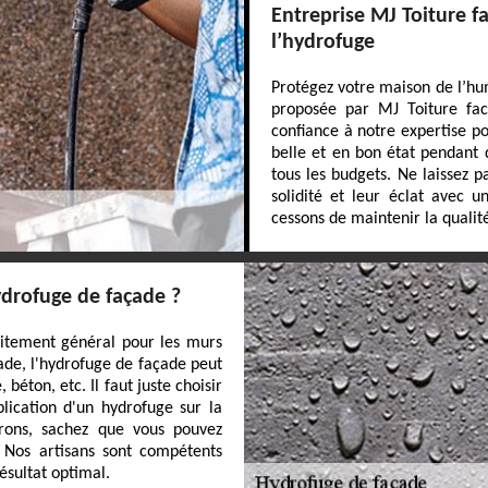
Entreprise MJ Toiture f
l’hydrofuge
Protégez votre maison de l’hum
proposée par MJ Toiture faca
confiance à notre expertise p
belle et en bon état pendant 
tous les budgets. Ne laissez 
solidité et leur éclat avec u
cessons de maintenir la qualit
ydrofuge de façade ?
raitement général pour les murs
cade, l'hydrofuge de façade peut
béton, etc. Il faut juste choisir
lication d'un hydrofuge sur la
rons, sachez que vous pouvez
 Nos artisans sont compétents
ésultat optimal.