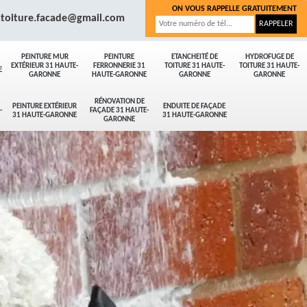
ON VOUS RAPPELLE GRATUITEMENT
.toiture.facade@gmail.com
PEINTURE MUR
PEINTURE
ETANCHEITÉ DE
HYDROFUGE DE
EXTÉRIEUR 31 HAUTE-
FERRONNERIE 31
TOITURE 31 HAUTE-
TOITURE 31 HAUTE-
E
GARONNE
HAUTE-GARONNE
GARONNE
GARONNE
RÉNOVATION DE
PEINTURE EXTÉRIEUR
ENDUITE DE FAÇADE
-
FAÇADE 31 HAUTE-
31 HAUTE-GARONNE
31 HAUTE-GARONNE
GARONNE