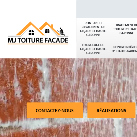
PEINTURE ET
TRAITEMENT D
RAVALEMENT DE
TOITURE 31 HAUT
FAÇADE 31 HAUTE-
GARONNE
GARONNE
HYDROFUGE DE
PEINTRE INTÉRIE
FAÇADE 31 HAUTE-
31 HAUTE-GARO
GARONNE
CONTACTEZ-NOUS
RÉALISATIONS