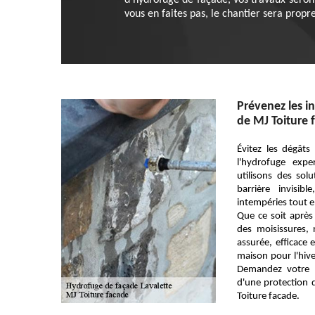
d’hydrofuge de façade, vos travaux seron
vous en faites pas, le chantier sera propr
Prévenez les in
de MJ Toiture 
Évitez les dégâts
l'hydrofuge exp
utilisons des so
barrière invisi
intempéries tout e
Que ce soit aprè
des moisissures, 
assurée, efficace 
maison pour l'hive
Demandez votre d
d'une protection 
Toiture facade.