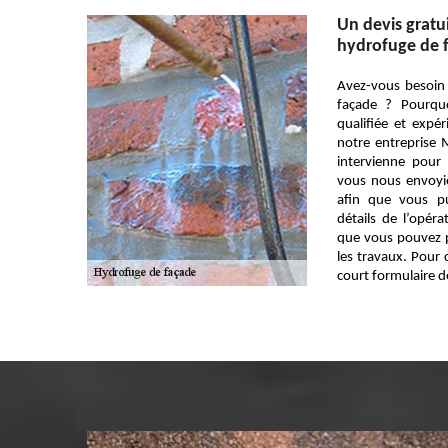
Un devis gratui
hydrofuge de 
Avez-vous besoin
façade ? Pourquo
qualifiée et exp
notre entreprise 
intervienne pour 
vous nous envoyi
afin que vous pu
détails de l’opéra
que vous pouvez p
les travaux. Pour c
court formulaire de