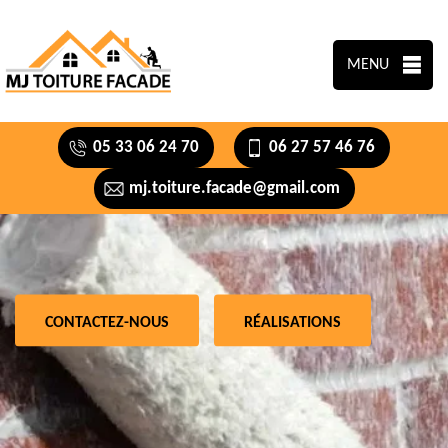
MENU
05 33 06 24 70
06 27 57 46 76
mj.toiture.facade@gmail.com
CONTACTEZ-NOUS
RÉALISATIONS