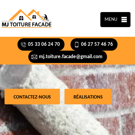
MENU
05 33 06 24 70
06 27 57 46 76
mj.toiture.facade@gmail.com
CONTACTEZ-NOUS
RÉALISATIONS