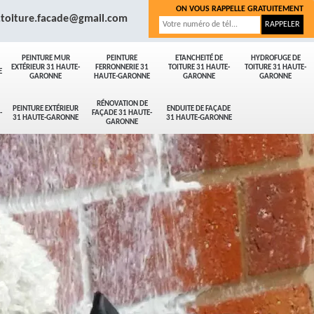
ON VOUS RAPPELLE GRATUITEMENT
.toiture.facade@gmail.com
PEINTURE MUR
PEINTURE
ETANCHEITÉ DE
HYDROFUGE DE
EXTÉRIEUR 31 HAUTE-
FERRONNERIE 31
TOITURE 31 HAUTE-
TOITURE 31 HAUTE-
E
GARONNE
HAUTE-GARONNE
GARONNE
GARONNE
RÉNOVATION DE
PEINTURE EXTÉRIEUR
ENDUITE DE FAÇADE
-
FAÇADE 31 HAUTE-
31 HAUTE-GARONNE
31 HAUTE-GARONNE
GARONNE