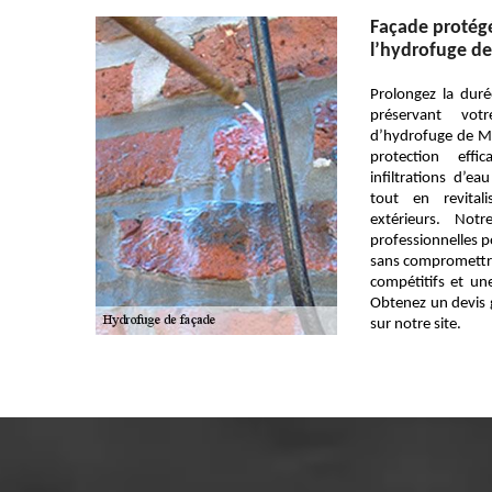
Façade protégé
l’hydrofuge de
Prolongez la dur
préservant vot
d’hydrofuge de MJ
protection effi
infiltrations d’ea
tout en revital
extérieurs. Not
professionnelles p
sans compromettre 
compétitifs et une
Obtenez un devis g
sur notre site.