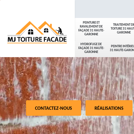
PEINTURE ET
TRAITEMENT D
RAVALEMENT DE
TOITURE 31 HAUT
FAÇADE 31 HAUTE-
GARONNE
GARONNE
HYDROFUGE DE
PEINTRE INTÉRIE
FAÇADE 31 HAUTE-
31 HAUTE-GARO
GARONNE
CONTACTEZ-NOUS
RÉALISATIONS