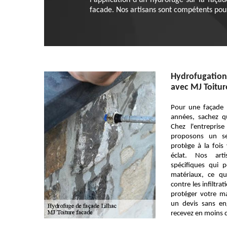
l'application d'un hydrofuge sur la faça
facade. Nos artisans sont compétents pour
Hydrofugation 
avec MJ Toitur
Pour une façade 
années, sachez q
Chez l'entrepri
proposons un se
protège à la fois 
éclat. Nos art
spécifiques qui 
matériaux, ce qu
contre les infiltra
protéger votre m
un devis sans en
recevez en moins 