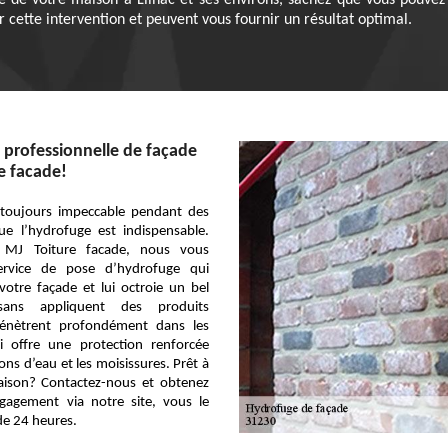
de de votre maison à Lilhac et ses environs, sachez que vous pouve
 cette intervention et peuvent vous fournir un résultat optimal.
professionnelle de façade
e facade!
toujours impeccable pendant des
ue l’hydrofuge est indispensable.
se MJ Toiture facade, nous vous
rvice de pose d’hydrofuge qui
votre façade et lui octroie un bel
isans appliquent des produits
pénètrent profondément dans les
i offre une protection renforcée
tions d’eau et les moisissures. Prêt à
aison? Contactez-nous et obtenez
gagement via notre site, vous le
de 24 heures.