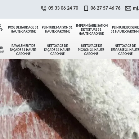
05 33 06 24 70
06 27 57 46 76
mj
E
IMPERMÉABILISATION
POSE DE BARDAGE 31
PEINTURE MAISON 31
PEINTURE BOISERIE
E-
DE TOITURE 31
HAUTE-GARONNE
HAUTE-GARONNE
31 HAUTE-GARONN
HAUTE-GARONNE
RAVALEMENT DE
NETTOYAGE DE
NETTOYAGE DE
NETTOYAGE DE
UR
FAÇADE 31 HAUTE-
FAÇADE 31 HAUTE-
PIGNON 31 HAUTE-
TERRASSE 31 HAUTE
NNE
GARONNE
GARONNE
GARONNE
GARONNE