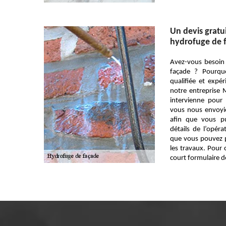
Un devis gratui
hydrofuge de 
Avez-vous besoin
façade ? Pourquo
qualifiée et exp
notre entreprise 
intervienne pour 
vous nous envoyi
afin que vous pu
détails de l’opéra
que vous pouvez p
les travaux. Pour c
court formulaire de