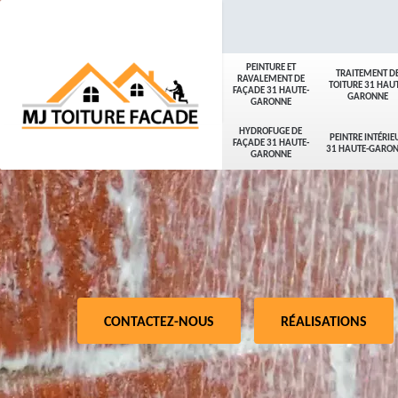
PEINTURE ET
TRAITEMENT D
RAVALEMENT DE
TOITURE 31 HAUT
FAÇADE 31 HAUTE-
GARONNE
GARONNE
HYDROFUGE DE
PEINTRE INTÉRIE
FAÇADE 31 HAUTE-
31 HAUTE-GARO
GARONNE
CONTACTEZ-NOUS
RÉALISATIONS