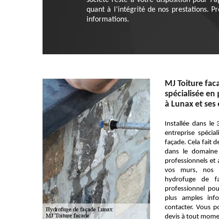
société reste à votre disposition pour l’
quant à l’intégrité de nos prestations. P
informations.
MJ Toiture fac
spécialisée en
à Lunax et ses
Installée dans le
entreprise spécia
façade. Cela fait 
dans le domaine 
professionnels et a
vos murs, nos f
hydrofuge de fa
professionnel po
plus amples inf
contacter. Vous 
devis à tout mome