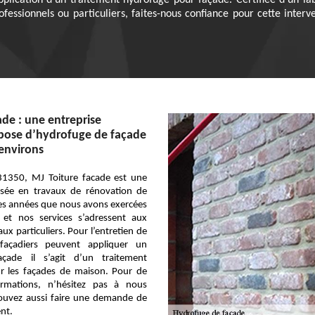
application d’un traitement hydrofuge pour façade. Certifiée d’un l
rofessionnels ou particuliers, faites-nous confiance pour cette inte
ade : une entreprise
 pose d’hydrofuge de façade
 environs
 31350, MJ Toiture facade est une
lisée en travaux de rénovation de
des années que nous avons exercées
et nos services s’adressent aux
ux particuliers. Pour l’entretien de
açadiers peuvent appliquer un
çade il s’agit d’un traitement
ur les façades de maison. Pour de
ormations, n’hésitez pas à nous
pouvez aussi faire une demande de
nt.