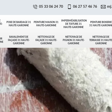
05 33 06 24 70
06 27 57 46 76
mj
E
IMPERMÉABILISATION
POSE DE BARDAGE 31
PEINTURE MAISON 31
PEINTURE BOISERIE
E-
DE TOITURE 31
HAUTE-GARONNE
HAUTE-GARONNE
31 HAUTE-GARONN
HAUTE-GARONNE
RAVALEMENT DE
NETTOYAGE DE
NETTOYAGE DE
NETTOYAGE DE
UR
FAÇADE 31 HAUTE-
FAÇADE 31 HAUTE-
PIGNON 31 HAUTE-
TERRASSE 31 HAUTE
NNE
GARONNE
GARONNE
GARONNE
GARONNE