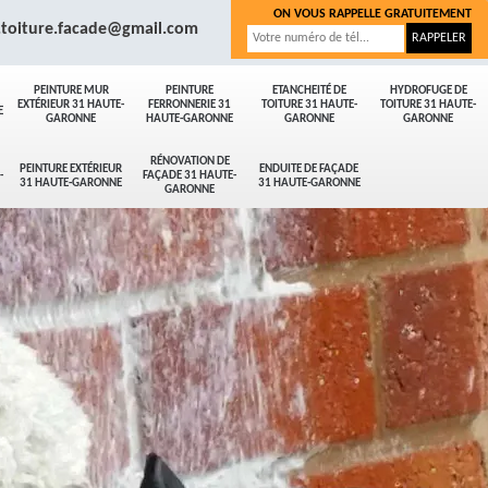
ON VOUS RAPPELLE GRATUITEMENT
.toiture.facade@gmail.com
PEINTURE MUR
PEINTURE
ETANCHEITÉ DE
HYDROFUGE DE
EXTÉRIEUR 31 HAUTE-
FERRONNERIE 31
TOITURE 31 HAUTE-
TOITURE 31 HAUTE-
E
GARONNE
HAUTE-GARONNE
GARONNE
GARONNE
RÉNOVATION DE
PEINTURE EXTÉRIEUR
ENDUITE DE FAÇADE
-
FAÇADE 31 HAUTE-
31 HAUTE-GARONNE
31 HAUTE-GARONNE
GARONNE