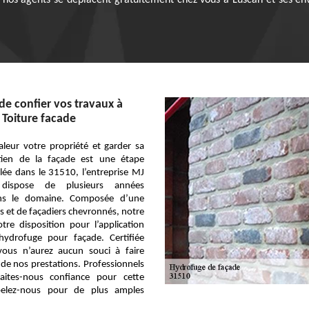
, nos agents se déplacent gratuitement chez vous à Luscan et ses env
de confier vos travaux à
 Toiture facade
leur votre propriété et garder sa
retien de la façade est une étape
llée dans le 31510, l’entreprise MJ
 dispose de plusieurs années
ans le domaine. Composée d’une
s et de façadiers chevronnés, notre
tre disposition pour l’application
hydrofuge pour façade. Certifiée
vous n’aurez aucun souci à faire
é de nos prestations. Professionnels
 faites-nous confiance pour cette
ppelez-nous pour de plus amples