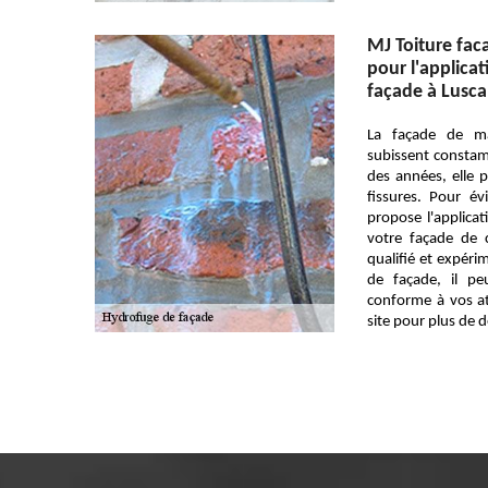
MJ Toiture faca
pour l'applica
façade à Lusca
La façade de m
subissent constamm
des années, elle p
fissures. Pour év
propose l'applica
votre façade de c
qualifié et expéri
de façade, il pe
conforme à vos att
site pour plus de d