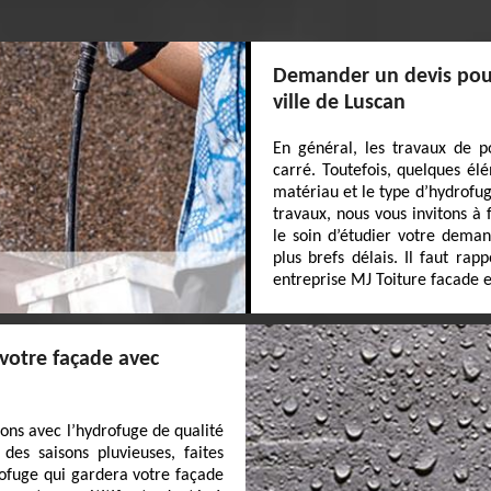
Demander un devis pour
ville de Luscan
En général, les travaux de p
carré. Toutefois, quelques él
matériau et le type d’hydrofuge
travaux, nous vous invitons à
le soin d’étudier votre dema
plus brefs délais. Il faut rap
entreprise MJ Toiture facade e
 votre façade avec
ions avec l’hydrofuge de qualité
des saisons pluvieuses, faites
rofuge qui gardera votre façade