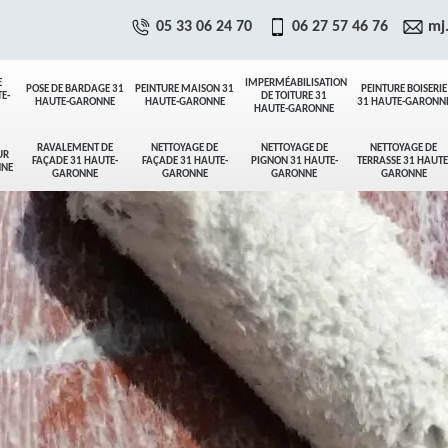
05 33 06 24 70
06 27 57 46 76
mj
E
IMPERMÉABILISATION
POSE DE BARDAGE 31
PEINTURE MAISON 31
PEINTURE BOISERIE
E-
DE TOITURE 31
HAUTE-GARONNE
HAUTE-GARONNE
31 HAUTE-GARONN
HAUTE-GARONNE
RAVALEMENT DE
NETTOYAGE DE
NETTOYAGE DE
NETTOYAGE DE
UR
FAÇADE 31 HAUTE-
FAÇADE 31 HAUTE-
PIGNON 31 HAUTE-
TERRASSE 31 HAUTE
NNE
GARONNE
GARONNE
GARONNE
GARONNE