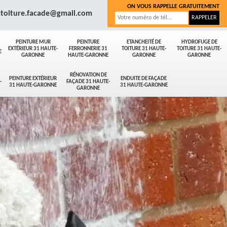
ON VOUS RAPPELLE GRATUITEMENT
.toiture.facade@gmail.com
PEINTURE MUR
PEINTURE
ETANCHEITÉ DE
HYDROFUGE DE
EXTÉRIEUR 31 HAUTE-
FERRONNERIE 31
TOITURE 31 HAUTE-
TOITURE 31 HAUTE-
E
GARONNE
HAUTE-GARONNE
GARONNE
GARONNE
RÉNOVATION DE
PEINTURE EXTÉRIEUR
ENDUITE DE FAÇADE
-
FAÇADE 31 HAUTE-
31 HAUTE-GARONNE
31 HAUTE-GARONNE
GARONNE