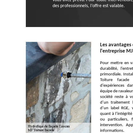
vous avez prévu. Pour toute intervention
des professionnels, l’offre est valable.
Les avantages 
l'entreprise MJ
Pour mettre en va
durabilité, l’ent
primordiale. Insta
Toiture facade
d’expériences d
équipe de ravaleur
société reste à vo
d’un traitement 
d’un label RGE, 
quant à l’intégrit
ou particuliers,
intervention. A
informations.