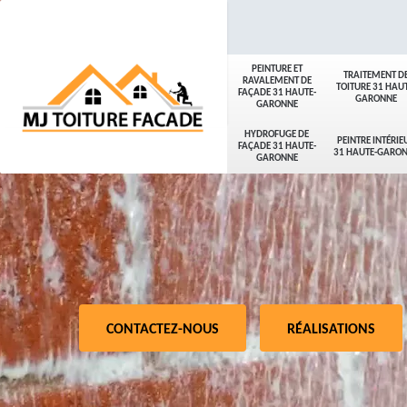
PEINTURE ET
TRAITEMENT D
RAVALEMENT DE
TOITURE 31 HAUT
FAÇADE 31 HAUTE-
GARONNE
GARONNE
HYDROFUGE DE
PEINTRE INTÉRIE
FAÇADE 31 HAUTE-
31 HAUTE-GARO
GARONNE
CONTACTEZ-NOUS
RÉALISATIONS