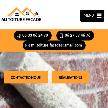
MENU
05 33 06 24 70
06 27 57 46 76
mj.toiture.facade@gmail.com
CONTACTEZ-NOUS
RÉALISATIONS