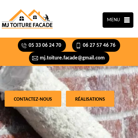
MENU
05 33 06 24 70
06 27 57 46 76
mj.toiture.facade@gmail.com
CONTACTEZ-NOUS
RÉALISATIONS