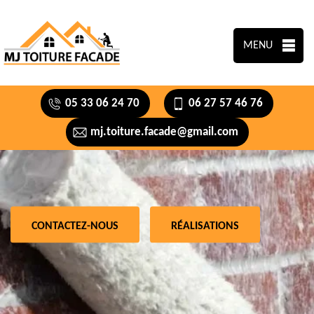
MENU
05 33 06 24 70
06 27 57 46 76
mj.toiture.facade@gmail.com
CONTACTEZ-NOUS
RÉALISATIONS